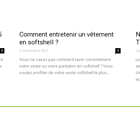
5
Comment entretenir un vêtement
N
en softshell ?
T
5 novembre 2021
5 
0
0
re
Vous ne savez pas comment laver correctement
Le
es
votre veste ou votre pantalon en softshell ? Vous
am
voulez profiter de votre veste softshell le plus...
ch
ac