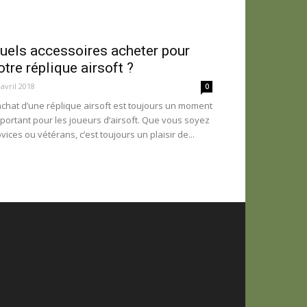
uels accessoires acheter pour
otre réplique airsoft ?
 avril 2018
0
achat d’une réplique airsoft est toujours un moment
portant pour les joueurs d’airsoft. Que vous soyez
vices ou vétérans, c’est toujours un plaisir de...