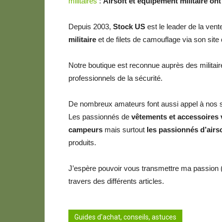
militaires
:
Airsoft et équipement militaire ont 
Depuis 2003,
Stock US
est le leader de la vent
militaire
et de filets de camouflage via son site
Notre boutique est reconnue auprès des militair
professionnels de la sécurité.
De nombreux amateurs font aussi appel à nos se
Les passionnés de
vêtements et accessoires 
campeurs
mais surtout
les passionnés d’airs
produits.
J’espère pouvoir vous transmettre ma passion (
travers des différents articles.
Guides d'achat, conseils, astuces