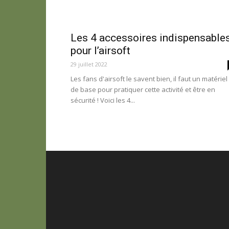
Les 4 accessoires indispensable
pour l’airsoft
29 juillet 2022
Les fans d'airsoft le savent bien, il faut un matériel
de base pour pratiquer cette activité et être en
sécurité ! Voici les 4...