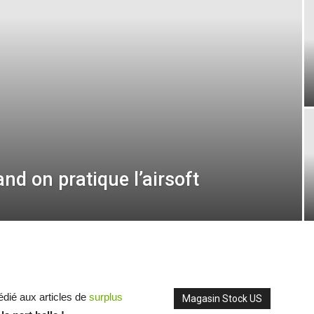
nd on pratique l’airsoft
dié aux articles de
surplus
Magasin Stock US