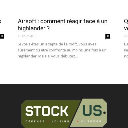
s
Airsoft : comment réagir face à un
Q
highlander ?
v
15 août 2018
27
0
0
Si vous êtes un adepte de l’airsoft, vous avez
L’
sûrement dû être confronté au moins une fois à un
im
highlander. Mais si vous débutez...
no