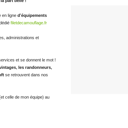
la part belle !
e en ligne
d’équipements
 dédié
filetdecamouflage.fr
es, administrations et
rvices et se donnent le mot !
vintages, les randonneurs,
oft
se retrouvent dans nos
et celle de mon équipe) au