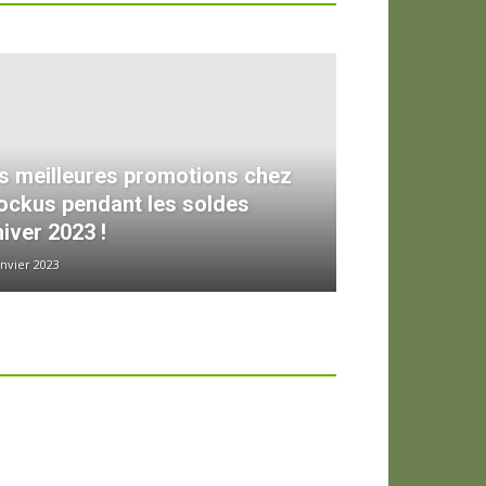
s meilleures promotions chez
ockus pendant les soldes
hiver 2023 !
anvier 2023