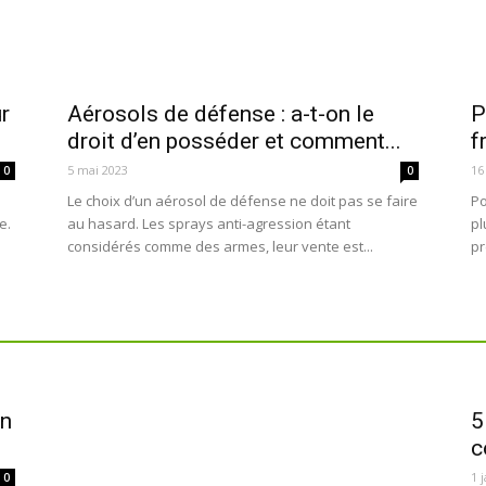
ur
Aérosols de défense : a-t-on le
P
droit d’en posséder et comment...
f
5 mai 2023
16
0
0
Le choix d’un aérosol de défense ne doit pas se faire
Po
e.
au hasard. Les sprays anti-agression étant
pl
considérés comme des armes, leur vente est...
pr
on
5
c
1 
0