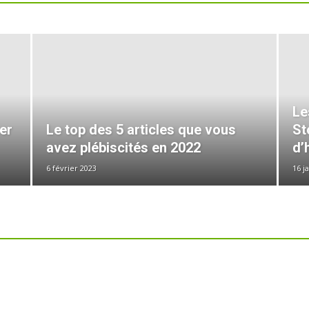
Le
er
Le top des 5 articles que vous
St
avez plébiscités en 2022
d’
6 février 2023
16 j