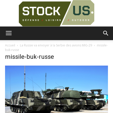
Surplus
Accueil
La Russie va envoyer à la Serbie des avions MIG-29
missile-
buk-russe
missile-buk-russe
Militaire