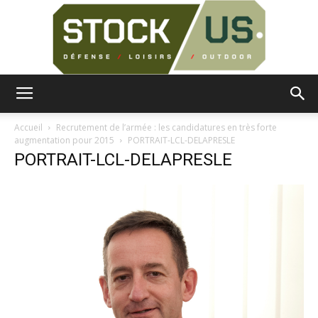
Surplus
Accueil
Recrutement de l’armée : les candidatures en très forte
augmentation pour 2015
PORTRAIT-LCL-DELAPRESLE
PORTRAIT-LCL-DELAPRESLE
Militaire