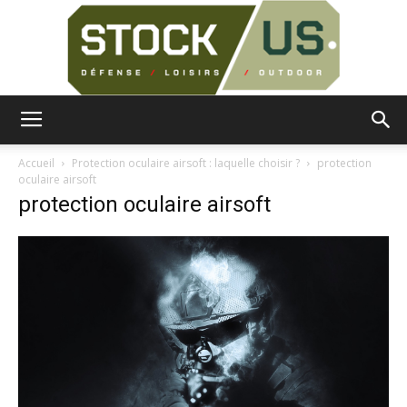
Surplus
Accueil
Protection oculaire airsoft : laquelle choisir ?
protection
oculaire airsoft
protection oculaire airsoft
Militaire