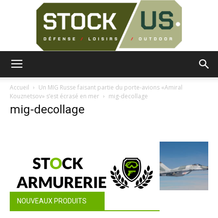
Surplus
Accueil
Un MIG Russe faisant partie du porte-avions «Amiral
Kouznetsov» s’est écrasé en mer
mig-decollage
mig-decollage
Militaire
NOUVEAUX PRODUITS